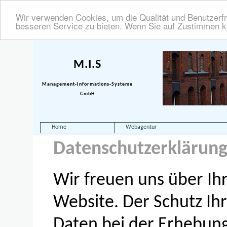
Wir verwenden Cookies, um die Qualität und Benutzerfr
besseren Service zu bieten. Wenn Sie auf Zustimmen kl
M.I.S
Management-Informations-Systeme
GmbH
Home
Webagentur
Datenschutzerklärun
Wir freuen uns über Ihr
Website. Der Schutz I
Daten bei der Erhebun