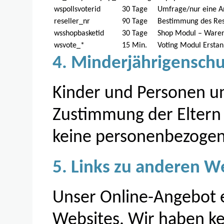
wspollsvoterid
30 Tage
Umfrage/nur eine A
reseller_nr
90 Tage
Bestimmung des Res
wsshopbasketid
30 Tage
Shop Modul – Ware
wsvote_*
15 Min.
Voting Modul Erstan
4. Minderjährigenschu
Kinder und Personen un
Zustimmung der Eltern
keine personenbezogen
5. Links zu anderen W
Unser Online-Angebot e
Websites. Wir haben kei