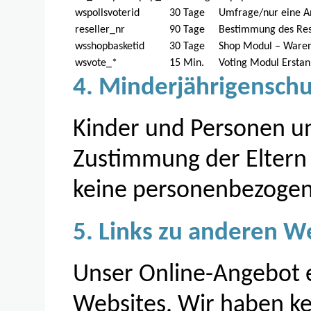
wspollsvoterid
30 Tage
Umfrage/nur eine A
reseller_nr
90 Tage
Bestimmung des Res
wsshopbasketid
30 Tage
Shop Modul – Ware
wsvote_*
15 Min.
Voting Modul Erstan
4. Minderjährigenschu
Kinder und Personen un
Zustimmung der Eltern
keine personenbezogen
5. Links zu anderen W
Unser Online-Angebot e
Websites. Wir haben kei