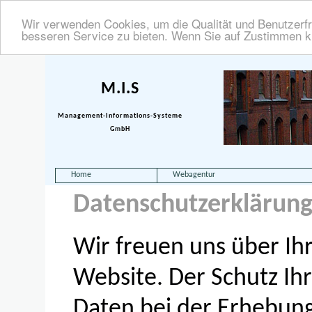
Wir verwenden Cookies, um die Qualität und Benutzerfr
besseren Service zu bieten. Wenn Sie auf Zustimmen kl
M.I.S
Management-Informations-Systeme
GmbH
Home
Webagentur
Datenschutzerklärun
Wir freuen uns über Ihr
Website. Der Schutz I
Daten bei der Erhebun