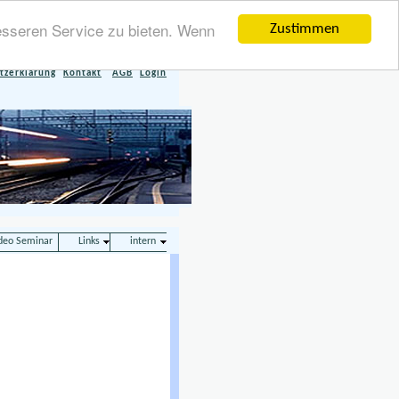
esseren Service zu bieten. Wenn
Zustimmen
tzerklärung
Kontakt
AGB
Login
deo Seminar
Links
intern