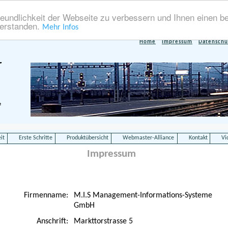
eundlichkeit der Webseite zu verbessern und Ihnen einen b
verstanden.
Mehr Infos
Home
Impressum
Datenschu
r
e
it
Erste Schritte
Produktübersicht
Webmaster-Alliance
Kontakt
Vi
Impressum
Firmenname:
M.I.S Management-Informations-Systeme
GmbH
Anschrift:
Markttorstrasse 5