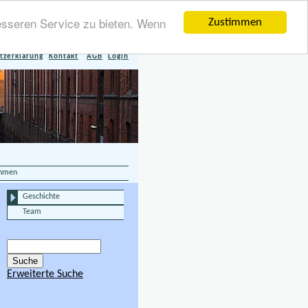
esseren Service zu bieten. Wenn
Zustimmen
tzerklärung
Kontakt
AGB
Login
ehmen
Geschichte
Team
Erweiterte Suche