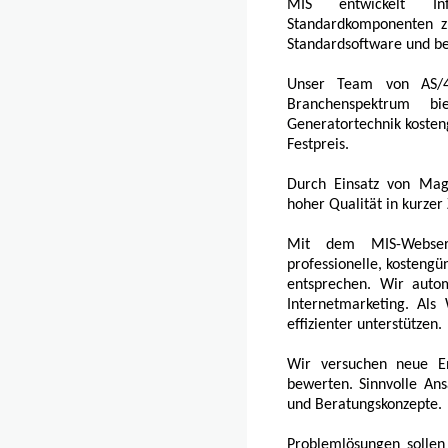
MIS entwickelt Inf
Standardkomponenten z
Standardsoftware und be
Unser Team von AS/40
Branchenspektrum b
Generatortechnik koste
Festpreis.
Durch Einsatz von Mag
hoher Qualität in kurzer 
Mit dem MIS-Webserv
professionelle, kostengü
entsprechen. Wir autom
Internetmarketing. Als
effizienter unterstützen.
Wir versuchen neue En
bewerten. Sinnvolle An
und Beratungskonzepte.
Problemlösungen sollen