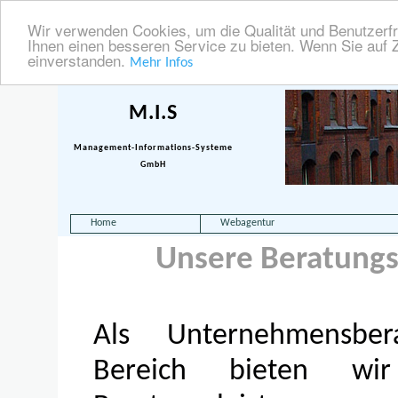
Wir verwenden Cookies, um die Qualität und Benutzerfr
Ihnen einen besseren Service zu bieten. Wenn Sie auf Z
einverstanden.
Mehr Infos
M.I.S
Management-Informations-Systeme
GmbH
Home
Webagentur
Unsere Beratung
Als Unternehmensbe
Bereich bieten wi